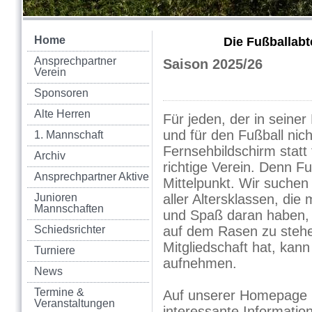
Home
Die Fußballabt
Ansprechpartner
Saison 2025/26
Verein
Sponsoren
Alte Herren
Für jeden, der in seine
und für den Fußball nic
1. Mannschaft
Fernsehbildschirm statt f
Archiv
richtige Verein. Denn Fu
Ansprechpartner Aktive
Mittelpunkt. Wir suchen 
Junioren
aller Altersklassen, di
Mannschaften
und Spaß daran haben, 
Schiedsrichter
auf dem Rasen zu stehe
Mitgliedschaft hat, kan
Turniere
aufnehmen.
News
Termine &
Auf unserer Homepage h
Veranstaltungen
interessante Informati