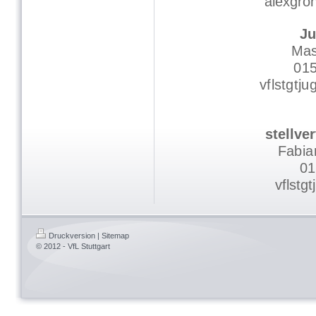
alexgro
Ju
Mas
01
vflstgtj
stellver
Fabia
01
vflstg
Druckversion
|
Sitemap
© 2012 - VfL Stuttgart