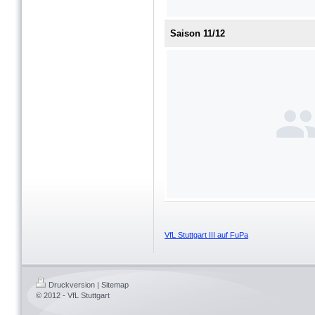
Saison 11/12
VfL Stuttgart III auf FuPa
Druckversion
|
Sitemap
© 2012 - VfL Stuttgart