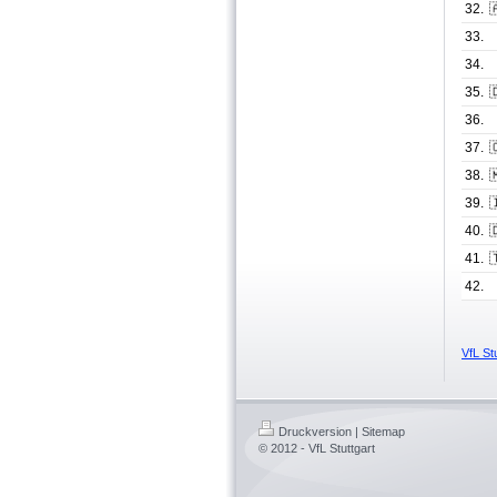
32.

33.
34.
35.

36.
37.

38.

39.

40.

41.

42.
VfL St
Druckversion
|
Sitemap
© 2012 - VfL Stuttgart