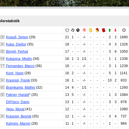
lerstatistik
🇪
Knauß
,
Simon
(29)
21
1
-
-/-
-
-
-
2
2
1680
🇰
Kuka
,
Diellor
(35)
18
-
-
-/-
-
-
-
4
3
1326
🇪
Bingöl
,
Ferhat
17
-
-
-/-
-
-
-
3
6
1050
🇦
Kukavica
,
Medin
(34)
16
1
1
1/1
-
-
-
1
1
1336
🇹
Fernandes
,
Marco
(36)
16
-
-
-/-
-
-
-
3
1
1238
Kont
,
Yasin
(28)
16
2
-
-/-
-
-
-
5
1
1141
🇰
Krasniqi
,
Fisnik
(33)
16
1
-
-/-
-
-
-
10
2
833
🇪
Bramkamp
,
Mathis
(32)
14
4
-
1/1
-
-
-
-
-
1260
🇪
Fakner
,
Harald
* (35)
13
5
-
-/-
-
-
-
1
3
1084
DiFrisco
,
Dario
13
1
-
-/-
-
-
-
3
3
878
Aksu
,
Murat
(41)
12
-
-
-/-
-
-
-
-
-
1080
🇰
Krasniqi
,
Besnik
(35)
12
1
-
-/-
-
-
-
3
4
737
Kahrels
,
Marvin
(28)
11
1
-
-/-
-
-
-
1
-
984