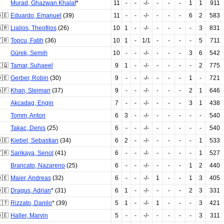
Murad
,
Ghazwan Khalaf
*
11
-
-
-/-
-
-
-
1
1
911
🇪
Eduardo
,
Emanuel
(39)
11
-
-
-/-
-
-
-
6
2
583
🇷
Lialios
,
Theofilos
(26)
10
1
-
-/-
-
-
-
-
3
831
🇷
Topcu
,
Fatih
(36)
10
1
-
1/1
-
-
-
-
5
711
Gürek
,
Semih
10
-
-
-/-
-
-
-
3
6
542
🇶
Tamar
,
Suhaeel
9
1
-
-/-
-
-
-
-
2
775
🇪
Gerber
,
Robin
(30)
9
-
-
-/-
-
-
-
1
-
721
🇫
Khan
,
Sleiman
(37)
9
-
-
-/-
-
-
-
2
1
646
Akcadag
,
Engin
7
-
-
-/-
-
-
-
3
1
438
Tomm
,
Anton
6
3
-
-/-
-
-
-
-
-
540
Takac
,
Denis
(25)
6
-
-
-/-
-
-
-
-
-
540
🇪
Kiebel
,
Sebastian
(34)
6
2
-
-/-
-
-
-
-
1
533
🇷
Sarikaya
,
Senol
(41)
6
-
-
-/-
-
-
-
-
1
527
Brancato
,
Nazareno
(25)
6
-
-
-/-
-
-
-
1
2
440
🇪
Maier
,
Andreas
(32)
6
-
-
-/-
1
-
-
1
3
405
🇪
Dragus
,
Adrian
* (31)
6
1
-
-/-
-
-
-
2
3
331
🇹
Rizzato
,
Danilo
* (39)
5
1
-
-/-
1
-
-
-
3
421
🇪
Haller
,
Marvin
5
-
-
-/-
-
-
-
-
3
311