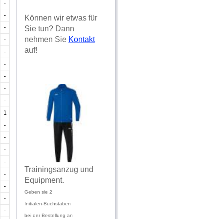
-
-
Können wir etwas für
-
Sie tun? Dann
nehmen Sie
Kontakt
-
auf!
-
-
-
-
-
1
-
-
-
-
Trainingsanzug und
-
Equipment.
-
Geben sie 2
-
Initialen-Buchstaben
-
bei der Bestellung an