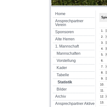
Home
Spie
Ansprechpartner
Verein
1.

Sponsoren
2.

Alte Herren
3.

1. Mannschaft
4.

Mannschaften
5.

Vorstellung
6.
7.

Kader
8.

Tabelle
9.

Statistik
10.
Bilder
11.
Archiv
12.

13.
Ansprechpartner Aktive