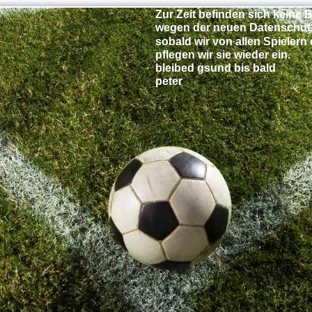
Zur Zeit befinden sich keine 
wegen der neuen Datenschut
sobald wir von allen Spielern 
pflegen wir sie wieder ein.
bleibed gsund bis bald
peter