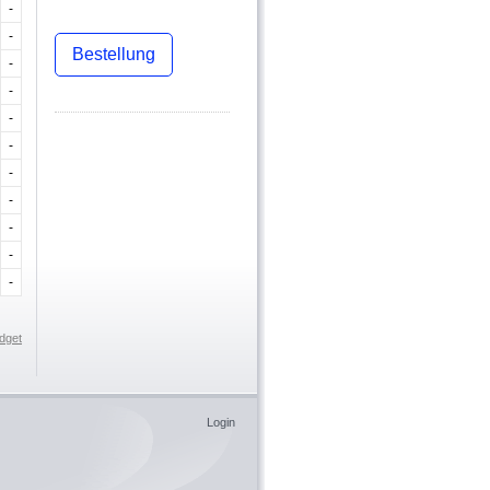
-
-
Bestellung
-
-
-
-
-
-
-
-
-
dget
Login