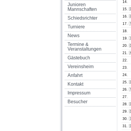
14.
Junioren
Mannschaften
15.

16.

Schiedsrichter
17.

Turniere
18.
News
19.

Termine &
20.

Veranstaltungen
21.

Gästebuch
22.
Vereinsheim
23.
Anfahrt
24.
25.

Kontakt
26.

Impressum
27.
Besucher
28.

29.

30.

31.
