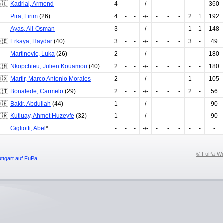
🇱
Kadriaj
,
Armend
4
-
-
-/-
-
-
-
-
-
360
Pira
,
Lirim
(26)
4
-
-
-/-
-
-
-
2
1
192
Ayas
,
Ali-Osman
3
-
-
-/-
-
-
-
1
1
148
🇪
Erkaya
,
Haydar
(40)
3
-
-
-/-
-
-
-
3
-
49
Martinovic
,
Luka
(26)
2
-
-
-/-
-
-
-
-
-
180
🇲
Nkopchieu
,
Julien Kouamou
(40)
2
-
-
-/-
-
-
-
-
-
180
🇽
Martir
,
Marco Antonio Morales
2
-
-
-/-
-
-
-
1
-
105
🇹
Bonafede
,
Carmelo
(29)
2
-
-
-/-
-
-
-
2
-
56
🇪
Bakir
,
Abdullah
(44)
1
-
-
-/-
-
-
-
-
-
90
🇷
Kutluay
,
Ahmet Huzeyfe
(32)
1
-
-
-/-
-
-
-
-
-
90
Gigliotti
,
Abel
*
-
-
-
-/-
-
-
-
-
-
-
© FuPa-Wi
uttgart auf FuPa